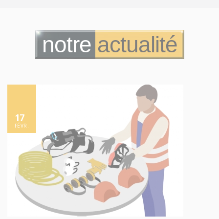
notre
actualité
17
FÉVR.