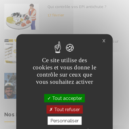
Qui contrôle vos EPI antichute ?
17 février
X
Formation Echafaudage R408 INRS sur
Lyon Est
17 février
Ce site utilise des
cookies et vous donne le
contrôle sur ceux que
Conform recrute
vous souhaitez activer
17 février
Tout accepter
Tout refuser
Nos Formations
Personnaliser