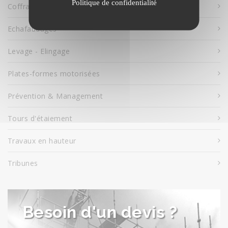
Politique de confidentialité
Coffrages Horizontaux
Echafaudages
Levage - Elingage
Plates-formes motorisées
Prévention & Management
Tours d'étaiement
Travaux en hauteur
Tribunes
Besoin d'un devis ?