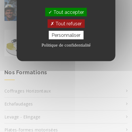
17 février
Tout accepter
Tout refuser
Qui contrôle vos EPI antichute ?
Personnaliser
17 février
Politique de confidentialité
Nos Formations
Coffrages Horizontaux
Echafaudages
Levage - Elingage
Plates-formes motorisées