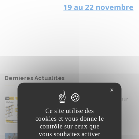
19 au 22 novembre
Dernières Actualités
X
Formation Echafaudage R408 INRS sur
Lyon Est
Ce site utilise des
17 février
cookies et vous donne le
contrôle sur ceux que
vous souhaitez activer
Conform recrute