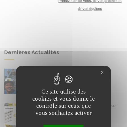
Prenez soin de vous, de vos proches et
de vos équipes
Dernières Actualités
Conform recrute
X
17 février
Ce site utilise des
cookies et vous donne le
contrôle sur ceux que
Formation Echafaudage R408 INRS sur
Lyon Est
vous souhaitez activer
17 février