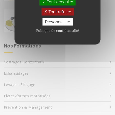
Tout accepter
Qui contrôle vos EPI antichute ?
Tout refuser
17 février
Personnaliser
Politique de confidentialité
Nos Formations
Coffrages Horizontaux
Echafaudages
Levage - Elingage
Plates-formes motorisées
Prévention & Management