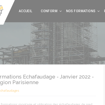
ACCUEIL
CONFORM
NOS FORMATIONS
rmations Echafaudage - Janvier 2022 -
gion Parisienne
Echafaudages
formations montage et utilisation des échafaudages de pied