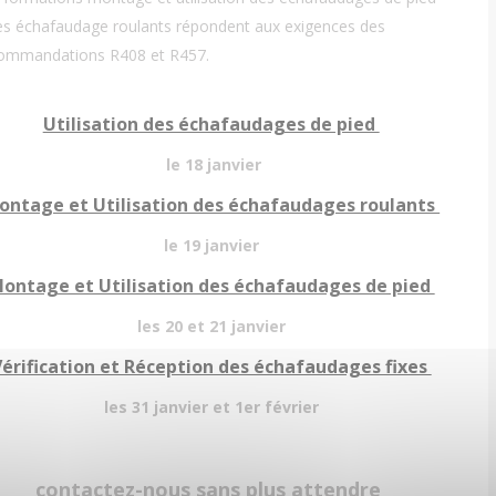
es échafaudage roulants répondent aux exigences des
ommandations R408 et R457.
Utilisation des échafaudages de pied
le 18 janvier
ontage et Utilisation des échafaudages roulants
le 19 janvier
ontage et Utilisation des échafaudages de pied
les 20 et 21 janvier
érification et Réception des échafaudages fixes
les 31 janvier et 1er février
contactez-nous sans plus attendre