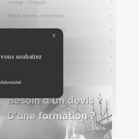
Levage - Elingage
Plates-formes motorisées
Prévention & Management
X
Tours d'étaiement
e vous souhaitez
Travaux en hauteur
Tribunes
fidentialité
Besoin d'un devis ?
D'une formation ?