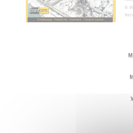
& d
Rec
M
M
V