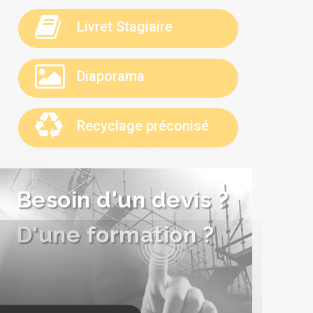
Livret Stagiaire
Diaporama
Recyclage préconisé
Besoin d'un devis ?
D'une formation ?