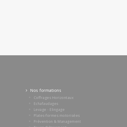
Nos formations
Coffrages Horizontaux
Echafaudages
Levage - Elingage
Plates-formes motorisées
Prévention & Management