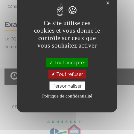
X
consignes et directives de chantier
Ce site utilise des
Examen
cookies et vous donne le
contrôle sur ceux que
Le CQP est un titre délivré par les CPNE du BTP par
vous souhaitez activer
l'intermédiaire du SFECE
Tout accepter
Tout refuser
Durée : 1 jour
Personnaliser
Politique de confidentialité
CERTIFICAT DE QUALIFICATION PROFESSIONNELLE