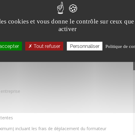
ernant la manœuvre de la charge :
 des cookies et vous donne le contrôle sur ceux qu
activer
accepter
Tout refuser
Personnaliser
Politique de con
 entreprise
ttentes
ximum) incluant les frais de déplacement du formateur