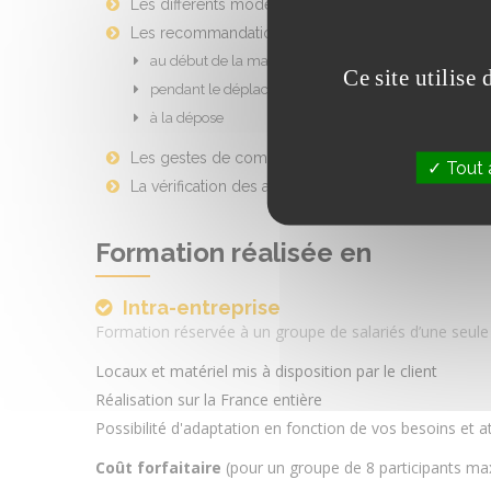
Les différents modes d'élingage
Les recommandations et mesures de sécurité conc
au début de la manœuvre, le levage
Ce site utilise
pendant le déplacement
à la dépose
Les gestes de commandement
Tout 
La vérification des accessoires de levage
Formation réalisée en
Intra-entreprise
Formation réservée à un groupe de salariés d’une seule
Locaux et matériel mis à disposition par le client
Réalisation sur la France entière
Possibilité d'adaptation en fonction de vos besoins et a
Coût forfaitaire
(pour un groupe de 8 participants ma