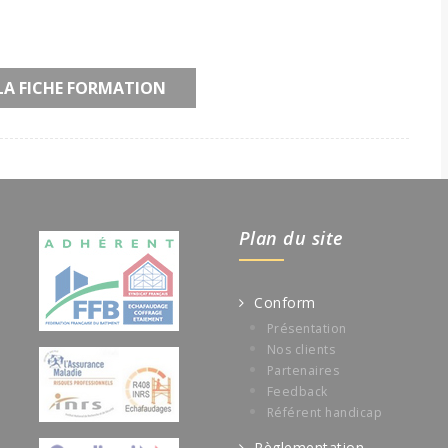
LA FICHE FORMATION
Plan du site
Conform
Présentation
Nos clients
Partenaires
Feedback
Référent handicap
Règlementation