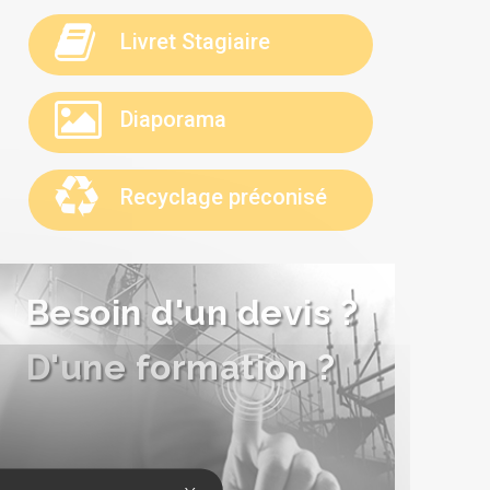
Livret Stagiaire
Diaporama
Recyclage préconisé
Besoin d'un devis ?
D'une formation ?