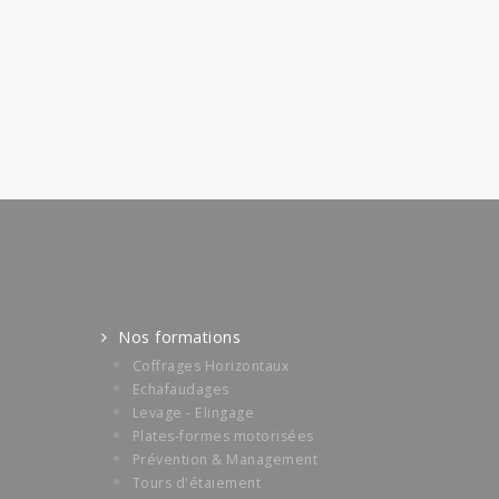
Nos formations
Coffrages Horizontaux
Echafaudages
Levage - Elingage
Plates-formes motorisées
Prévention & Management
Tours d'étaiement