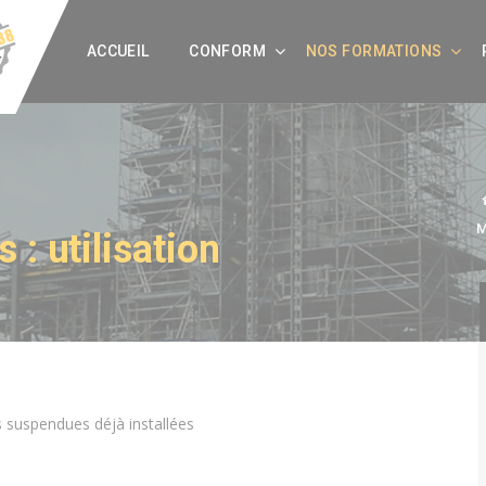
ACCUEIL
CONFORM
NOS FORMATIONS
M
: utilisation
s suspendues déjà installées