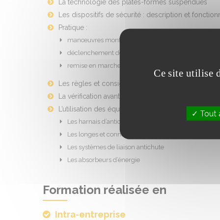
La technologie des plates-formes suspendues
Les dispositifs de sécurité : description et foncti
Pratique :
manœuvres montée / descente
déclenchement de certains dispositifs de sécurité
remise en marche après incident
Ce site utilise
Les règles et consignes d'utilisation des plates-
La vérification avant utilisation
L’utilisation des équipements de protection individ
Tout 
Les harnais d’antichute
Les longes et connecteurs
Les systèmes de liaison antichute
Les absorbeurs d’énergie
Formation réalisée en
Intra-entreprise