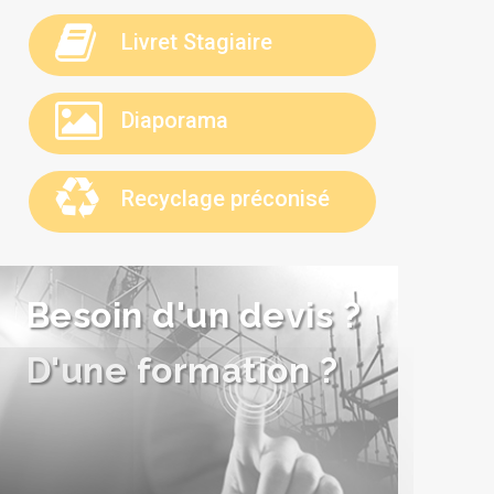
Livret Stagiaire
Diaporama
Recyclage préconisé
Besoin d'un devis ?
D'une formation ?