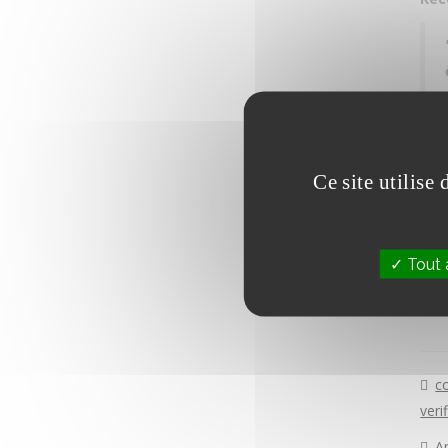
Ce site utilise
Tout 
c
veri
A