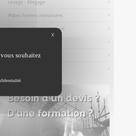
Levage - Elingage
Plates-formes motorisées
Prévention & Management
X
Tours d'étaiement
e vous souhaitez
Travaux en hauteur
Tribunes
fidentialité
Besoin d'un devis ?
D'une formation ?