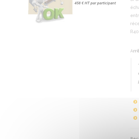
éch
entr
réce
R408
A
rr
Rec