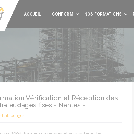
ACCUEIL
CONFORM
NOS FORMATIONS
rmation Vérification et Réception des
hafaudages fixes - Nantes -
Echafaudages
depuis 2004, former son personnel au montage des